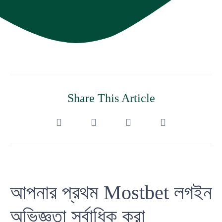
Share This Article
আপনার প্রথম Mostbet লগইন
অভিজ্ঞতা সর্বাধিক করা