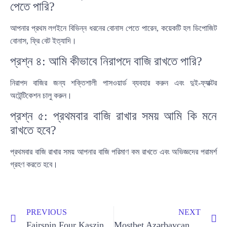
পেতে পারি?
আপনার প্রথম লগইনে বিভিন্ন ধরনের বোনাস পেতে পারেন, কয়েকটি হল ডিপোজিট
বোনাস, ফ্রি বেট ইত্যাদি।
প্রশ্ন ৪: আমি কীভাবে নিরাপদে বাজি রাখতে পারি?
নিরাপদ বাজির জন্য শক্তিশালী পাসওয়ার্ড ব্যবহার করুন এবং দুই-ফ্যাক্টর
অটেন্টিকেশন চালু করুন।
প্রশ্ন ৫: প্রথমবার বাজি রাখার সময় আমি কি মনে
রাখতে হবে?
প্রথমবার বাজি রাখার সময় আপনার বাজি পরিমাণ কম রাখতে এবং অভিজ্ঞদের পরামর্শ
গ্রহণ করতে হবে।
PREVIOUS
NEXT
Fairspin Four Kaszinó Online Vélemények Belépés Az Alternate Weblink Reasonable Reword Magyarország 2025
Mostbet Azərbaycan: Yerli İstifadəçilər üçün Üstünlüklər və Marketinq Strategiyası