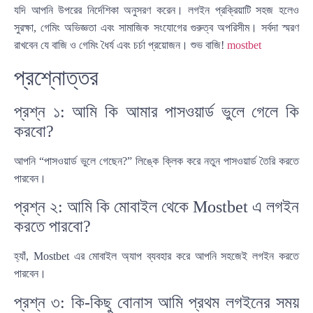
যদি আপনি উপরের নির্দেশিকা অনুসরণ করেন। লগইন প্রক্রিয়াটি সহজ হলেও
সুরক্ষা, গেমিং অভিজ্ঞতা এবং সামাজিক সংযোগের গুরুত্ব অপরিসীম। সর্বদা স্মরণ
রাখবেন যে বাজি ও গেমিং ধৈর্য এবং চর্চা প্রয়োজন। শুভ বাজি!
mostbet
প্রশ্নোত্তর
প্রশ্ন ১: আমি কি আমার পাসওয়ার্ড ভুলে গেলে কি
করবো?
আপনি “পাসওয়ার্ড ভুলে গেছেন?” লিঙ্কে ক্লিক করে নতুন পাসওয়ার্ড তৈরি করতে
পারবেন।
প্রশ্ন ২: আমি কি মোবাইল থেকে Mostbet এ লগইন
করতে পারবো?
হ্যাঁ, Mostbet এর মোবাইল অ্যাপ ব্যবহার করে আপনি সহজেই লগইন করতে
পারবেন।
প্রশ্ন ৩: কি-কিছু বোনাস আমি প্রথম লগইনের সময়