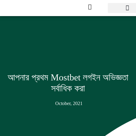
আপনার প্রথম Mostbet লগইন অভিজ্ঞতা
সর্বাধিক করা
October, 2021