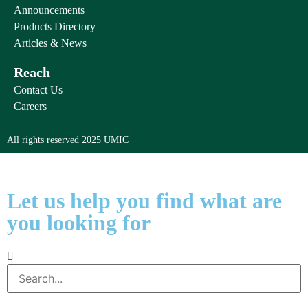
Announcements
Products Directory
Articles & News
Reach
Contact Us
Careers
All rights reserved 2025 UMIC
Let us help you find what are
you looking for