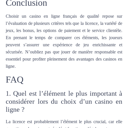
Conclusion
Choisir un casino en ligne français de qualité repose sur
l’évaluation de plusieurs critères tels que la licence, la variété de
jeux, les bonus, les options de paiement et le service clientèle.
En prenant le temps de comparer ces éléments, les joueurs
peuvent s’assurer une expérience de jeu enrichissante et
sécurisée. N’oubliez pas que jouer de manière responsable est
essentiel pour profiter pleinement des avantages des casinos en
ligne.
FAQ
1. Quel est l’élément le plus important à
considérer lors du choix d’un casino en
ligne ?
La licence est probablement l’élément le plus crucial, car elle