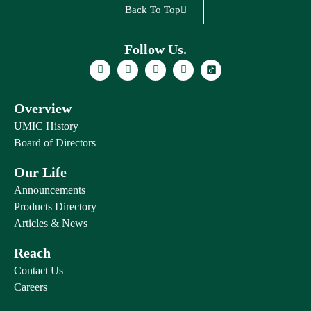
Back To Top
Follow Us.
Overview
UMIC History
Board of Directors
Our Life
Announcements
Products Directory
Articles & News
Reach
Contact Us
Careers