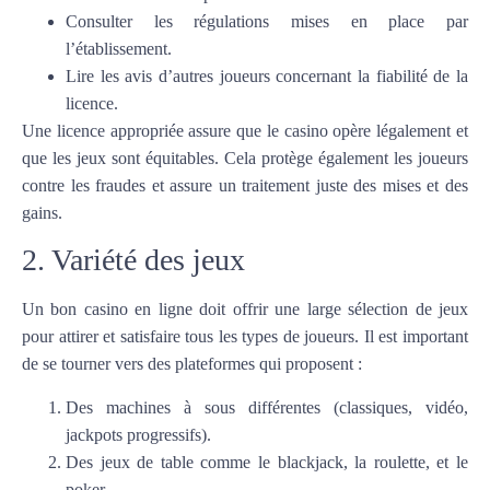
Consulter les régulations mises en place par
l’établissement.
Lire les avis d’autres joueurs concernant la fiabilité de la
licence.
Une licence appropriée assure que le casino opère légalement et
que les jeux sont équitables. Cela protège également les joueurs
contre les fraudes et assure un traitement juste des mises et des
gains.
2. Variété des jeux
Un bon casino en ligne doit offrir une large sélection de jeux
pour attirer et satisfaire tous les types de joueurs. Il est important
de se tourner vers des plateformes qui proposent :
Des machines à sous différentes (classiques, vidéo,
jackpots progressifs).
Des jeux de table comme le blackjack, la roulette, et le
poker.