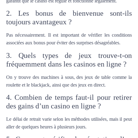
garantit que le casino est régulé et fonctionne légalement.
2. Les bonus de bienvenue sont-ils
toujours avantageux ?
Pas nécessairement. Il est important de vérifier les conditions
associées aux bonus pour éviter des surprises désagréables.
3. Quels types de jeux trouve-t-on
fréquemment dans les casinos en ligne ?
On y trouve des machines à sous, des jeux de table comme la
roulette et le blackjack, ainsi que des jeux en direct.
4. Combien de temps faut-il pour retirer
des gains d’un casino en ligne ?
Le délai de retrait varie selon les méthodes utilisées, mais il peut
aller de quelques heures à plusieurs jours.