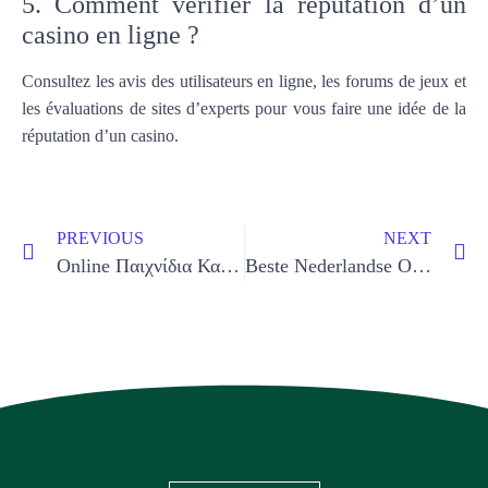
5. Comment vérifier la réputation d’un
casino en ligne ?
Consultez les avis des utilisateurs en ligne, les forums de jeux et
les évaluations de sites d’experts pour vous faire une idée de la
réputation d’un casino.
PREVIOUS
NEXT
Online Παιχνίδια Καζίνο Δωρεάν”
Beste Nederlandse Online Casinos