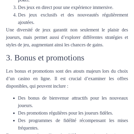
Des jeux en direct pour une expérience immersive.
Des jeux exclusifs et des nouveautés régulièrement
ajoutées.
Une diversité de jeux garantit non seulement le plaisir des
joueurs, mais permet aussi d’explorer différentes stratégies et
styles de jeu, augmentant ainsi les chances de gains.
3. Bonus et promotions
Les bonus et promotions sont des atouts majeurs lors du choix
d’un casino en ligne. Il est crucial d’examiner les offres
disponibles, qui peuvent inclure :
Des bonus de bienvenue attractifs pour les nouveaux
joueurs.
Des promotions régulières pour les joueurs fidèles.
Des programmes de fidélité récompensant les mises
fréquentes.