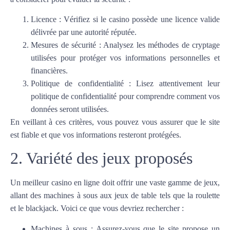
Licence :
Vérifiez si le casino possède une licence valide
délivrée par une autorité réputée.
Mesures de sécurité :
Analysez les méthodes de cryptage
utilisées pour protéger vos informations personnelles et
financières.
Politique de confidentialité :
Lisez attentivement leur
politique de confidentialité pour comprendre comment vos
données seront utilisées.
En veillant à ces critères, vous pouvez vous assurer que le site
est fiable et que vos informations resteront protégées.
2. Variété des jeux proposés
Un meilleur casino en ligne doit offrir une vaste gamme de jeux,
allant des machines à sous aux jeux de table tels que la roulette
et le blackjack. Voici ce que vous devriez rechercher :
Machines à sous :
Assurez-vous que le site propose un