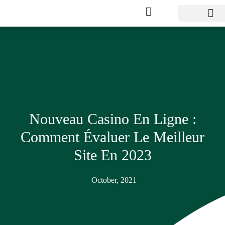
Nouveau Casino En Ligne :
Comment Évaluer Le Meilleur
Site En 2023
October, 2021