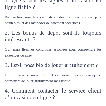
1. Quels sont les signes d’un casino en
ligne fiable ?
Recherchez une licence valide, des certifications de jeux
équitables, et des méthodes de paiement sécurisées.
2. Les bonus de dépôt sont-ils toujours
intéressants ?
Oui, mais lisez les conditions associées pour comprendre les
exigences de mise.
3. Est-il possible de jouer gratuitement ?
De nombreux casinos offrent des versions démo de leurs jeux,
permettant de jouer gratuitement sans risque.
4. Comment contacter le service client
d’un casino en ligne ?