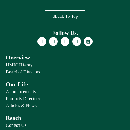
Back To Top
Follow Us.
Overview
UMIC History
Board of Directors
Our Life
Announcements
Products Directory
Articles & News
Reach
Contact Us