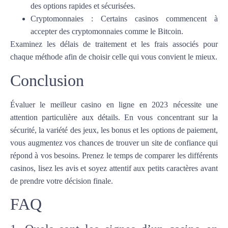
des options rapides et sécurisées.
Cryptomonnaies :
Certains casinos commencent à
accepter des cryptomonnaies comme le Bitcoin.
Examinez les délais de traitement et les frais associés pour
chaque méthode afin de choisir celle qui vous convient le mieux.
Conclusion
Évaluer le meilleur casino en ligne en 2023 nécessite une
attention particulière aux détails. En vous concentrant sur la
sécurité, la variété des jeux, les bonus et les options de paiement,
vous augmentez vos chances de trouver un site de confiance qui
répond à vos besoins. Prenez le temps de comparer les différents
casinos, lisez les avis et soyez attentif aux petits caractères avant
de prendre votre décision finale.
FAQ